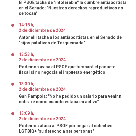
El PSOE tacha de "intolerable" la cumbre antiabortista
en el Senado: "Nuestros derechos reproductivos no
se tocan"
14:18 h
,
2
de
diciembre
de
2024
Antonelli tacha a los antiabortistas en el Senado de
"hijos putativos de Torquemada"
13:53 h
,
2
de
diciembre
de
2024
Podemos avisa al PSOE que tumbará el paquete
fiscal si no negocia el impuesto energético
13:30 h
,
2
de
diciembre
de
2024
Gan Pampols: "No he pedido un salario para venir ni
cobraré como cuando estaba en activo"
13:09 h
,
2
de
diciembre
de
2024
Podemos ataca al PSOE por negar al colectivo
LGTBIQ+ "su derecho a ser personas"