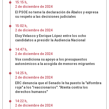
15:15 h
,
2
de
diciembre
de
2024
El PSOE no teme la declaración de Ábalos y expresa
su respeto a las decisiones judiciales
15:02 h
,
2
de
diciembre
de
2024
Eloy Velasco y Enrique López entre los ocho
candidatos a presidir la Audiencia Nacional
14:47 h
,
2
de
diciembre
de
2024
Vox condiciona su apoyo a los presupuestos
autonómicos a la acogida de menores migrantes
14:25 h
,
2
de
diciembre
de
2024
ERC denuncia que el Senado le ha puesto la "alfombra
roja" a los "reaccionarios": "Atenta contra los
derechos humanos"
14:22 h
,
2
de
diciembre
de
2024