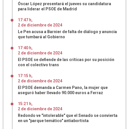
Óscar López presentará el jueves su candidatura
para liderar el PSOE de Madrid
17:47 h
,
2
de
diciembre
de
2024
Le Pen acusa a Barnier de falta de diálogo y anuncia
que tumbará al Gobierno
17:40 h
,
2
de
diciembre
de
2024
El PSOE se defiende de las críticas por su posición
con el colectivo trans
17:15 h
,
2
de
diciembre
de
2024
El PSOE demanda a Carmen Pano, la mujer que
aseguró haber llevado 90.000 euros a Ferraz
15:21 h
,
2
de
diciembre
de
2024
Redondo ve "intolerable" que el Senado se convierta
en un "parque temático" antiabortista