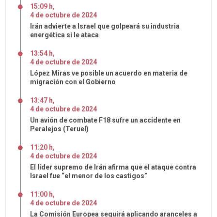
15:09 h
,
4
de
octubre
de
2024
Irán advierte a Israel que golpeará su industria
energética si le ataca
13:54 h
,
4
de
octubre
de
2024
López Miras ve posible un acuerdo en materia de
migración con el Gobierno
13:47 h
,
4
de
octubre
de
2024
Un avión de combate F18 sufre un accidente en
Peralejos (Teruel)
11:20 h
,
4
de
octubre
de
2024
El líder supremo de Irán afirma que el ataque contra
Israel fue “el menor de los castigos”
11:00 h
,
4
de
octubre
de
2024
La Comisión Europea seguirá aplicando aranceles a