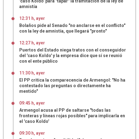
'caso Koldo' para "tapar" la tramitación de la ley de
amnistía
12:31 h, ayer
Bolaños pide al Senado "no anclarse en el conflicto"
con la ley de amnistía, que llegará "pronto"
12:27 h, ayer
Puertos del Estado niega tratos con el conseguidor
del 'caso Koldo' y la empresa dice que sí se reunió
con el ente público
11:30 h, ayer
El PP critica la comparecencia de Armengol: "No ha
contestado las preguntas o directamente ha
mentido"
09:45 h, ayer
Armengol acusa al PP de saltarse "todas las
fronteras y líneas rojas posibles" para implicarla en
el 'caso Koldo'
09:30 h, ayer