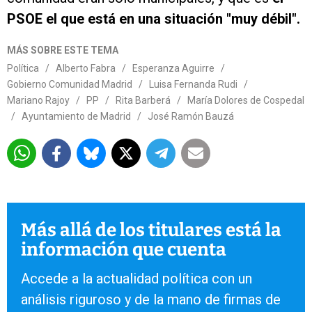
PSOE el que está en una situación "muy débil".
MÁS SOBRE ESTE TEMA
Política
/
Alberto Fabra
/
Esperanza Aguirre
/
Gobierno Comunidad Madrid
/
Luisa Fernanda Rudi
/
Mariano Rajoy
/
PP
/
Rita Barberá
/
María Dolores de Cospedal
/
Ayuntamiento de Madrid
/
José Ramón Bauzá
Más allá de los titulares está la
información que cuenta
Accede a la actualidad política con un
análisis riguroso y de la mano de firmas de