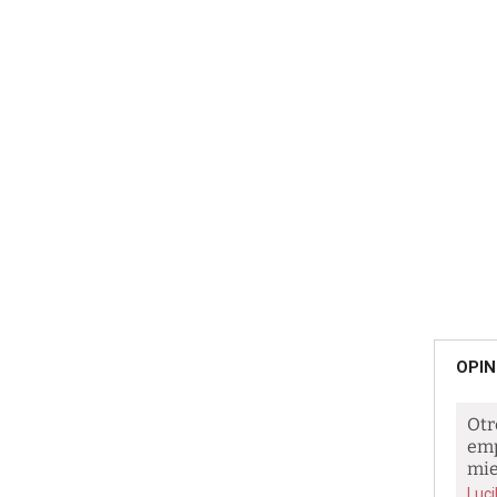
OPIN
Otr
emp
mi
Luci