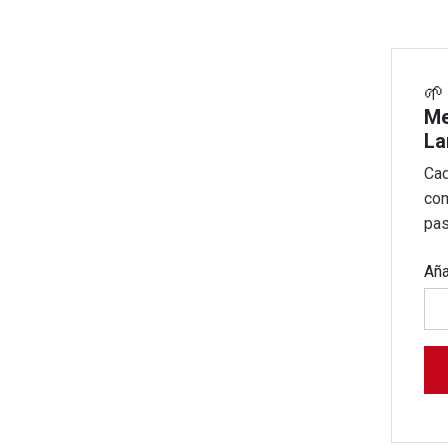

Me
La
Cad
com
pas
Aña