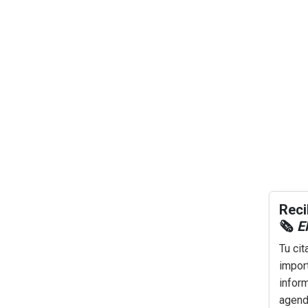
Reci
🗞️
El
Tu cit
impor
infor
agenda