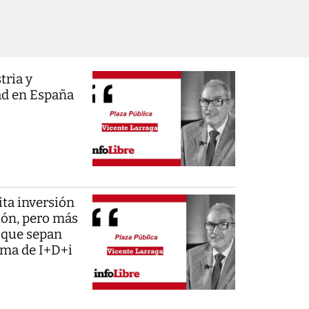
tria y
ad en España
ta inversión
ión, pero más
 que sepan
tema de I+D+i