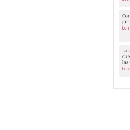
Con
jur
Luis
Las
cue
las
Luc