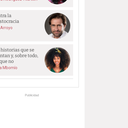
tra la
istocracia
 Arroyo
 historias que se
ntan y, sobre todo,
 que no
ía Mbomío
Publicidad