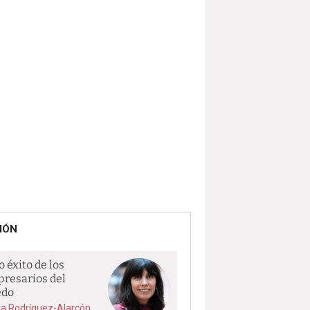
IÓN
o éxito de los
resarios del
edo
la Rodríguez-Alarcón