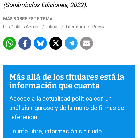
(Sonámbulos Ediciones, 2022).
MÁS SOBRE ESTE TEMA
Los Diablos Azules
/
Libros
/
Literatura
/
Poesía
Más allá de los titulares está la
información que cuenta
Accede a la actualidad política con un
análisis riguroso y de la mano de firmas de
referencia.
En infoLibre, información sin ruido.