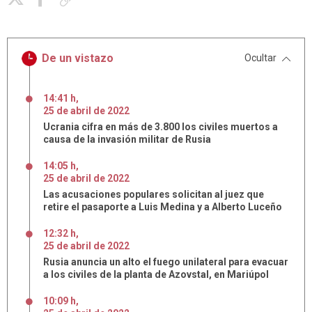
De un vistazo
Ocultar
14:41 h
,
25
de
abril
de
2022
Ucrania cifra en más de 3.800 los civiles muertos a
causa de la invasión militar de Rusia
14:05 h
,
25
de
abril
de
2022
Las acusaciones populares solicitan al juez que
retire el pasaporte a Luis Medina y a Alberto Luceño
12:32 h
,
25
de
abril
de
2022
Rusia anuncia un alto el fuego unilateral para evacuar
a los civiles de la planta de Azovstal, en Mariúpol
10:09 h
,