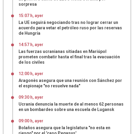
sorpresa
15:07 h, ayer
La UE seguirá negociando tras no lograr cerrar un
acuerdo para vetar el petróleo ruso por las reservas
de Hungría
14:57 h, ayer
Las fuerzas ucranianas sitiadas en Mariúpol
prometen combatir hasta el final tras la evacuación
de los civiles
12:00 h, ayer
Aragonès asegura que una reunión con Sánchez por
el espionaje "no resuelve nada"
09:30 h, ayer
Ucrania denuncia la muerte de al menos 62 personas
en un bombardeo sobre una escuela de Lugansk
09:00 h, ayer
Bolaños asegura que la legislatura "no esta en
riesgo" por el 'caso Pegasus'