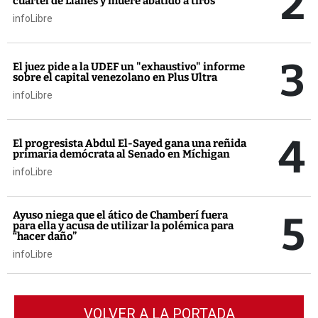
2
cuartel de Llanes y muere abatido a tiros
infoLibre
3
El juez pide a la UDEF un "exhaustivo" informe
sobre el capital venezolano en Plus Ultra
infoLibre
4
El progresista Abdul El-Sayed gana una reñida
primaria demócrata al Senado en Míchigan
infoLibre
5
Ayuso niega que el ático de Chamberí fuera
para ella y acusa de utilizar la polémica para
“hacer daño”
infoLibre
VOLVER A LA PORTADA