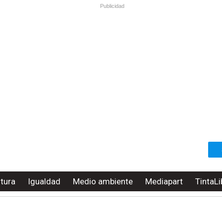
Publicidad
ltura
Igualdad
Medio ambiente
Mediapart
TintaLi