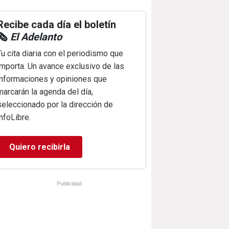
Recibe cada día el boletín
🗞️
El Adelanto
Tu cita diaria con el periodismo que
importa. Un avance exclusivo de las
informaciones y opiniones que
marcarán la agenda del día,
seleccionado por la dirección de
infoLibre.
Quiero recibirla
Publicidad