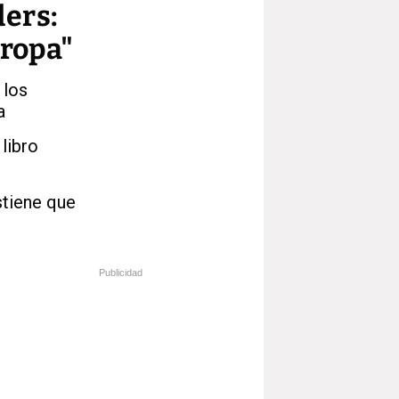
ders:
uropa"
 los
a
 libro
stiene que
Publicidad