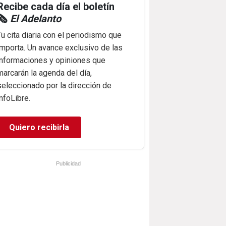
Recibe cada día el boletín
🗞️
El Adelanto
Tu cita diaria con el periodismo que
importa. Un avance exclusivo de las
informaciones y opiniones que
marcarán la agenda del día,
seleccionado por la dirección de
infoLibre.
Quiero recibirla
Publicidad