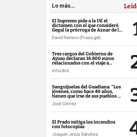
Lo más...
Leíd
El Supremo pide a la UE el
dictamen con el que consideró
ilegal la prórroga de Aznar de la
AP-9
David Reinero (Praza.gal)
Tres cargos del Gobierno de
Ayuso declaran 14.800 euros
relacionados con el viaje a
México
infoLibre
Sanguijuelas del Guadiana: "Los
jóvenes, como hace 40 años,
tienen que irse de sus pueblos o
de Extremadura"
José Gómez
El Prado mitiga los incendios
con fotocopias
Joaquín Jesús Sánchez