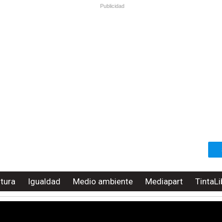
Publicidad
ltura
Igualdad
Medio ambiente
Mediapart
TintaLi