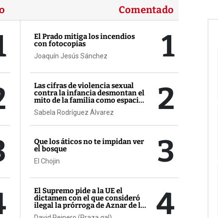
o
Comentado
1
1
El Prado mitiga los incendios
con fotocopias
Joaquín Jesús Sánchez
2
2
Las cifras de violencia sexual
contra la infancia desmontan el
mito de la familia como espacio
seguro
Sabela Rodríguez Álvarez
3
3
Que los áticos no te impidan ver
el bosque
El Chojin
4
4
El Supremo pide a la UE el
dictamen con el que consideró
ilegal la prórroga de Aznar de la
AP-9
David Reinero (Praza.gal)