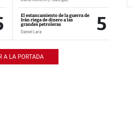
5
5
El estancamiento de la guerra de
Irán riega de dinero a las
grandes petroleras
Daniel Lara
R A LA PORTADA