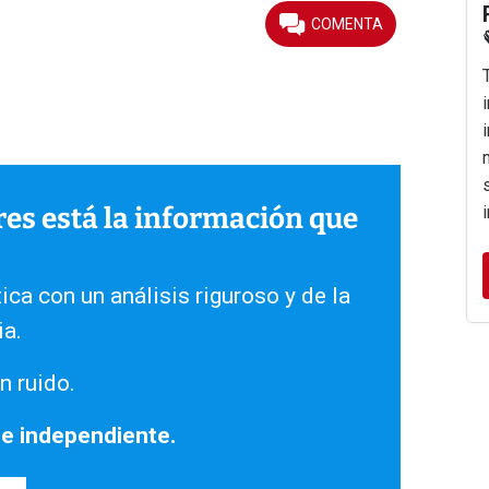
ares está la información que
ica con un análisis riguroso y de la
ia.
n ruido.
 e independiente.