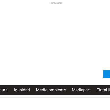
Publicidad
ltura
Igualdad
Medio ambiente
Mediapart
TintaLi