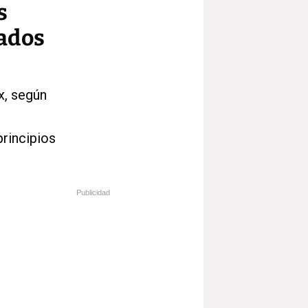
s
iados
x, según
principios
Publicidad