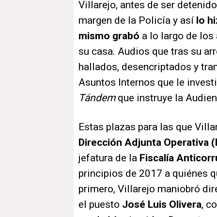
Villarejo, antes de ser detenid
margen de la Policía y así
lo h
mismo grabó
a lo largo de lo
su casa. Audios que tras su ar
hallados, desencriptados y tra
Asuntos Internos que le inves
Tándem
que instruye la Audien
Estas plazas para las que Villa
Dirección Adjunta Operativa 
jefatura de la
Fiscalía Anticor
principios de 2017 a quiénes qu
primero, Villarejo maniobró di
el puesto
José Luis Olivera
, c