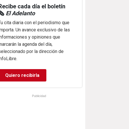
Recibe cada día el boletín
🗞️
El Adelanto
Tu cita diaria con el periodismo que
importa. Un avance exclusivo de las
informaciones y opiniones que
marcarán la agenda del día,
seleccionado por la dirección de
infoLibre.
Quiero recibirla
Publicidad