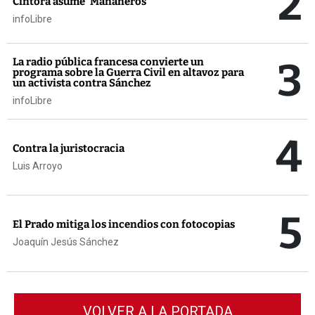
2
Cintora asume 'Mañaneros'
infoLibre
3
La radio pública francesa convierte un
programa sobre la Guerra Civil en altavoz para
un activista contra Sánchez
infoLibre
4
Contra la juristocracia
Luis Arroyo
5
El Prado mitiga los incendios con fotocopias
Joaquín Jesús Sánchez
VOLVER A LA PORTADA