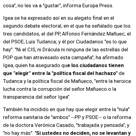
cosa", no les va a "gustar", informa Europa Press.
Igea se ha expresado así en su alegato final en el
segundo debate electoral, en el que ha señalado que los
tres candidatos, el del PP, Alfonso Fernández Mañuec; el
del PSOE, Luis Tudanca; y él por Ciudadanos "es lo que
hay". "Ni el CIS, ni Drácula ni ninguna de las estrellas del
POP que han atravesado esta campaña", ha afirmado
Igea, quien ha asegurado qu
e los ciudadanos tienen
que "elegir" entre la "política fiscal del hachazo"
de
Tudanca y la política fiscal de Mañueco, "entre la heroica
lucha contra la corrupción del señor Mañueco o la
transparencia del señor Igea".
También ha incidido en que hay que elegir entre la "nula"
reforma sanitaria de "ambos" --PP y PSOE-- o la reforma
de la doctora Verónica Casado, "trabajada y pensada", y
"no hay más". "
Si ustedes no deciden, no se levantan y