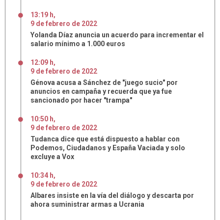
13:19 h
,
9
de
febrero
de
2022
Yolanda Díaz anuncia un acuerdo para incrementar el
salario mínimo a 1.000 euros
12:09 h
,
9
de
febrero
de
2022
Génova acusa a Sánchez de "juego sucio" por
anuncios en campaña y recuerda que ya fue
sancionado por hacer "trampa"
10:50 h
,
9
de
febrero
de
2022
Tudanca dice que está dispuesto a hablar con
Podemos, Ciudadanos y España Vaciada y solo
excluye a Vox
10:34 h
,
9
de
febrero
de
2022
Albares insiste en la vía del diálogo y descarta por
ahora suministrar armas a Ucrania