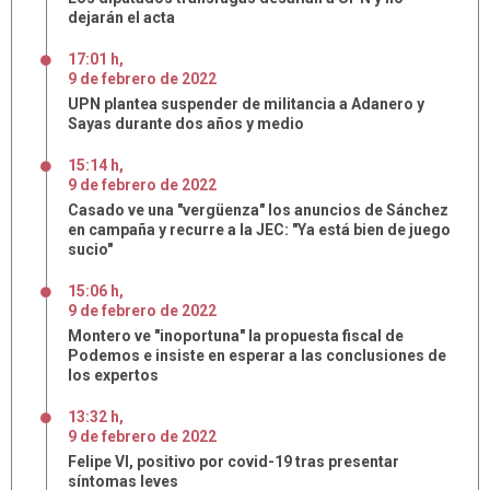
dejarán el acta
17:01 h
,
9
de
febrero
de
2022
UPN plantea suspender de militancia a Adanero y
Sayas durante dos años y medio
15:14 h
,
9
de
febrero
de
2022
Casado ve una "vergüenza" los anuncios de Sánchez
en campaña y recurre a la JEC: "Ya está bien de juego
sucio"
15:06 h
,
9
de
febrero
de
2022
Montero ve "inoportuna" la propuesta fiscal de
Podemos e insiste en esperar a las conclusiones de
los expertos
13:32 h
,
9
de
febrero
de
2022
Felipe VI, positivo por covid-19 tras presentar
síntomas leves