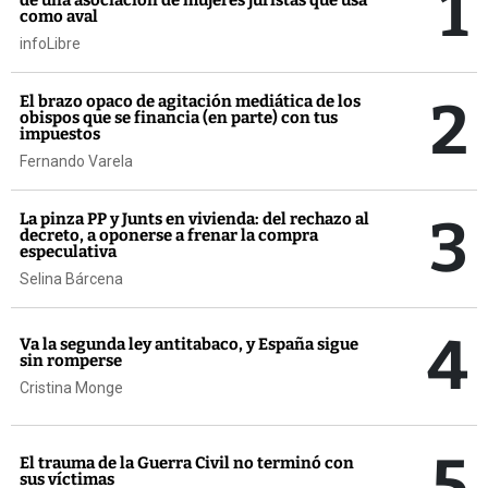
1
como aval
infoLibre
2
El brazo opaco de agitación mediática de los
obispos que se financia (en parte) con tus
impuestos
Fernando Varela
3
La pinza PP y Junts en vivienda: del rechazo al
decreto, a oponerse a frenar la compra
especulativa
Selina Bárcena
4
Va la segunda ley antitabaco, y España sigue
sin romperse
Cristina Monge
5
El trauma de la Guerra Civil no terminó con
sus víctimas