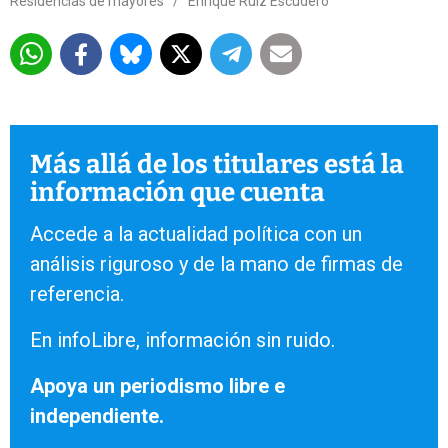
Residencias de mayores
/
Enrique Ruiz Escudero
Más allá de los titulares está la
información que cuenta
Accede a la actualidad política con un
análisis riguroso y de la mano de firmas de
referencia.
En infoLibre, información sin ruido.
Apoya un periodismo libre e
independiente.