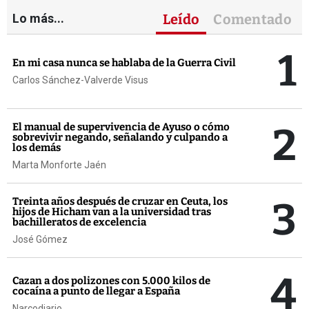
Lo más...
Leído
Comentado
1
En mi casa nunca se hablaba de la Guerra Civil
Carlos Sánchez-Valverde Visus
2
El manual de supervivencia de Ayuso o cómo
sobrevivir negando, señalando y culpando a
los demás
Marta Monforte Jaén
3
Treinta años después de cruzar en Ceuta, los
hijos de Hicham van a la universidad tras
bachilleratos de excelencia
José Gómez
4
Cazan a dos polizones con 5.000 kilos de
cocaína a punto de llegar a España
Narcodiario