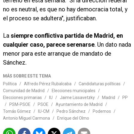
terreno en esta semana. "Si la dirección federal
no es neutral, es que no hay democracia total, y
el proceso se adultera", justificaban.
La
siempre conflictiva partida de Madrid, en
cualquier caso, parece serenarse
. Un dato nada
menor para este arranque de mandato de
Sánchez.
MÁS SOBRE ESTE TEMA
Política
/
Alfredo Pérez Rubalcaba
/
Candidaturas políticas
/
Comunidad de Madrid
/
Elecciones municipales
/
Elecciones primarias
/
IU
/
Jaime Lissavetzky
/
Madrid
/
PP
/
PSM-PSOE
/
PSOE
/
Ayuntamiento de Madrid
/
Tomás Gómez
/
IU-CM
/
Pedro Sánchez
/
Podemos
/
Antonio Miguel Carmona
/
Enrique del Olmo