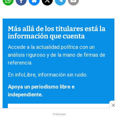
Más allá de los titulares está la
información que cuenta
Accede a la actualidad política con un
análisis riguroso y de la mano de firmas de
referencia.
En infoLibre, información sin ruido.
Apoya un periodismo libre e
independiente.
HAZTE SOCIA/O AHORA
Publicidad