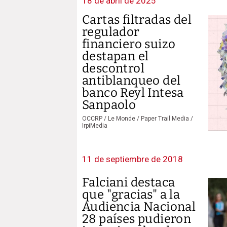
18 de abril de 2025
Cartas filtradas del
regulador
financiero suizo
destapan el
descontrol
antiblanqueo del
banco Reyl Intesa
Sanpaolo
OCCRP / Le Monde / Paper Trail Media /
IrpiMedia
11 de septiembre de 2018
Falciani destaca
que "gracias" a la
Audiencia Nacional
28 países pudieron