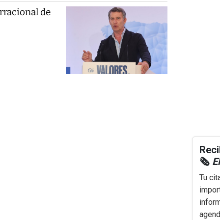
rracional de
Reci
🗞️
El
Tu cit
impor
infor
agenda