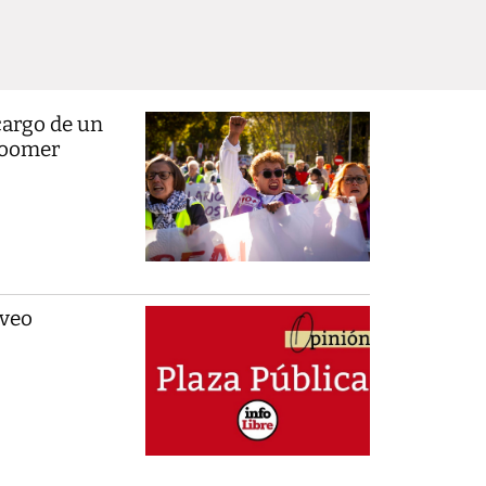
cargo de un
boomer
 veo