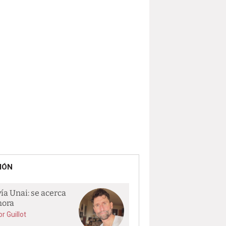
IÓN
vía Unai: se acerca
hora
or Guillot