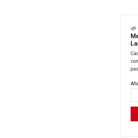

Me
La
Cad
com
pas
Aña