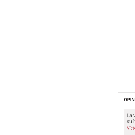
OPIN
La 
su 
Víct