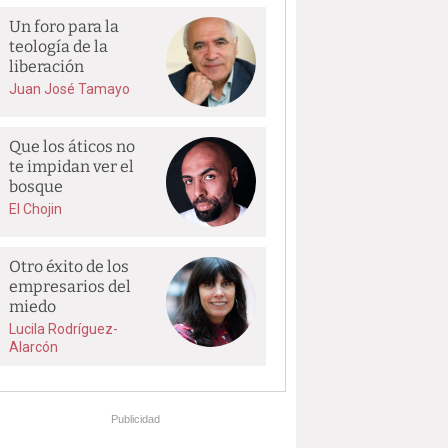
Un foro para la
teología de la
liberación
Juan José Tamayo
Que los áticos no
te impidan ver el
bosque
El Chojin
Otro éxito de los
empresarios del
miedo
Lucila Rodríguez-
Alarcón
Publicidad