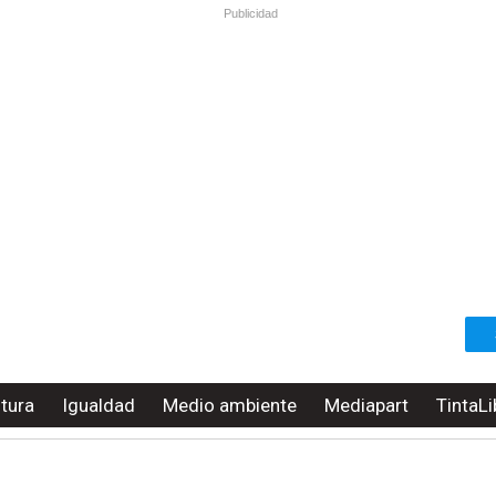
Publicidad
ltura
Igualdad
Medio ambiente
Mediapart
TintaLi