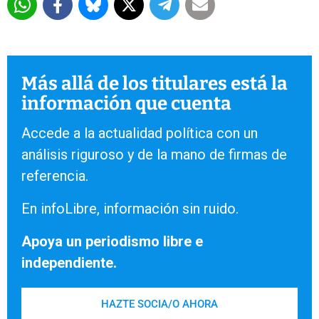
Más allá de los titulares está la
información que cuenta
Accede a la actualidad política con un
análisis riguroso y de la mano de firmas de
referencia.
En infoLibre, información sin ruido.
Apoya un periodismo libre e
independiente.
HAZTE SOCIA/O AHORA