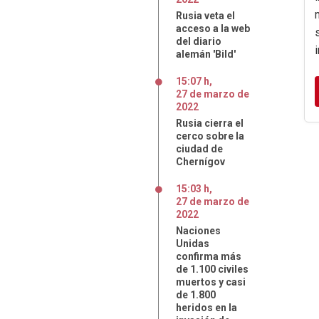
Rusia veta el
acceso a la web
del diario
alemán 'Bild'
15:07 h
,
27
de
marzo
de
2022
Rusia cierra el
cerco sobre la
ciudad de
Chernígov
15:03 h
,
27
de
marzo
de
2022
Naciones
Unidas
confirma más
de 1.100 civiles
muertos y casi
de 1.800
heridos en la