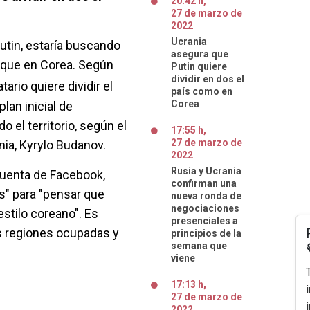
20:42 h
,
27
de
marzo
de
2022
Ucrania
Putin, estaría buscando
asegura que
 que en Corea. Según
Putin quiere
dividir en dos el
tario quiere dividir el
país como en
Corea
plan inicial de
 el territorio, según el
17:55 h
,
27
de
marzo
de
ania, Kyrylo Budanov.
2022
Rusia y Ucrania
uenta de Facebook,
confirman una
s" para "pensar que
nueva ronda de
negociaciones
stilo coreano". Es
presenciales a
las regiones ocupadas y
principios de la
semana que
viene
17:13 h
,
27
de
marzo
de
2022