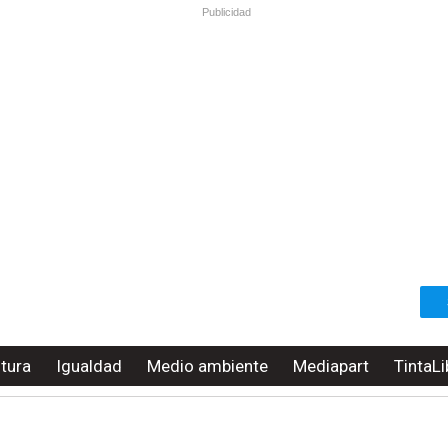
Publicidad
ltura
Igualdad
Medio ambiente
Mediapart
TintaLi