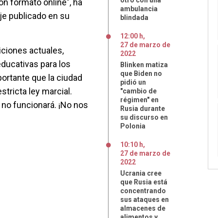
otro con una
on formato online", ha
ambulancia
je publicado en su
blindada
12:00 h
,
27
de
marzo
de
ciones actuales,
2022
educativas para los
Blinken matiza
que Biden no
portante que la ciudad
pidió un
stricta ley marcial.
"cambio de
régimen" en
o no funcionará. ¡No nos
Rusia durante
su discurso en
Polonia
10:10 h
,
27
de
marzo
de
2022
Ucrania cree
que Rusia está
concentrando
sus ataques en
almacenes de
alimentos y