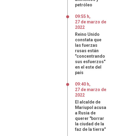
petróleo
09:55 h
,
27
de
marzo
de
2022
Reino Unido
constata que
las fuerzas
rusas están
"concentrando
sus esfuerzos"
en el este del
país
09:40 h
,
27
de
marzo
de
2022
El alcalde de
Mariupol acusa
a Rusia de
querer "borrar
la ciudad de la
faz de la tierra"