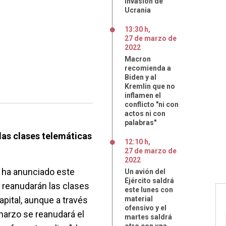
invasión de
Ucrania
13:30 h
,
27
de
marzo
de
2022
Macron
recomienda a
Biden y al
Kremlin que no
inflamen el
conflicto "ni con
actos ni con
palabras"
las clases telemáticas
12:10 h
,
27
de
marzo
de
2022
o, ha anunciado este
Un avión del
Ejército saldrá
e reanudarán las clases
este lunes con
apital, aunque a través
material
ofensivo y el
marzo se reanudará el
martes saldrá