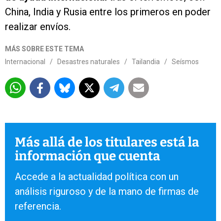
China, India y Rusia entre los primeros en poder
realizar envíos.
MÁS SOBRE ESTE TEMA
Internacional
/
Desastres naturales
/
Tailandia
/
Seísmos
Más allá de los titulares está la
información que cuenta
Accede a la actualidad política con un
análisis riguroso y de la mano de firmas de
referencia.