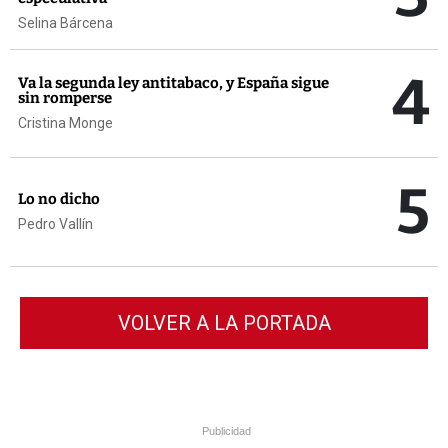
Selina Bárcena
4
Va la segunda ley antitabaco, y España sigue
sin romperse
Cristina Monge
5
Lo no dicho
Pedro Vallín
VOLVER A LA PORTADA
Publicidad