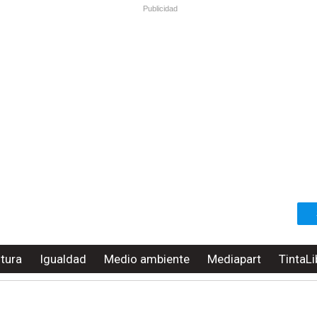
Publicidad
ltura
Igualdad
Medio ambiente
Mediapart
TintaLi