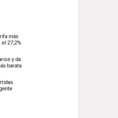
rifa más
, el 27,2%
rios y da
más barata
tidas.
 gente