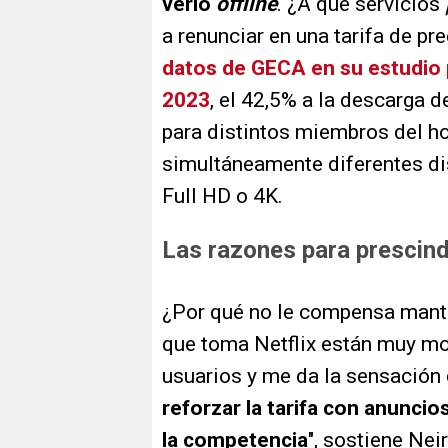
verlo
offline
. ¿A qué servicios
a renunciar en una tarifa de p
datos de GECA en su estudi
2023
, el 42,5% a la descarga d
para distintos miembros del ho
simultáneamente diferentes dis
Full HD o 4K.
Las razones para prescindi
¿Por qué no le compensa mante
que toma Netflix están muy m
usuarios y me da la sensación d
reforzar la tarifa con anuncio
la competencia
", sostiene Nei