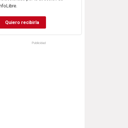
infoLibre.
Quiero recibirla
Publicidad