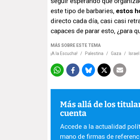
seguir esperando que organiz
este tipo de barbaries,
estos h
directo cada día, casi casi ret
capaces de parar esto, ¿para q
MÁS SOBRE ESTE TEMA
¡A la Escucha!
/
Palestina
/
Gaza
/
Israel
Más allá de los titul
cuenta
Accede a la actualidad polít
mano de firmas de referenc