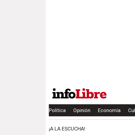
Política
Opinión
Economía
Cu
¡A LA ESCUCHA!