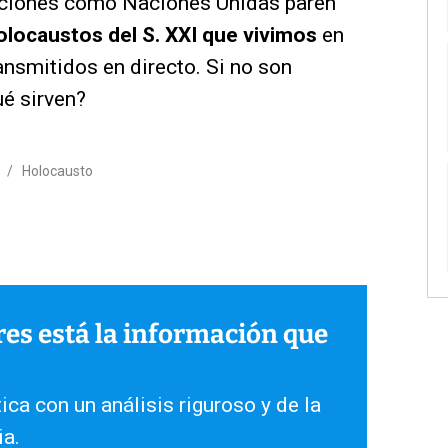
aciones como Naciones Unidas paren
olocaustos del S. XXI que vivimos
en
ransmitidos en directo. Si no son
ué sirven?
/
Holocausto
ares está la información que
ica con un análisis riguroso y de la
ia.