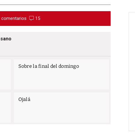
r comentarios
15
esano
Sobre la final del domingo
Ojalá