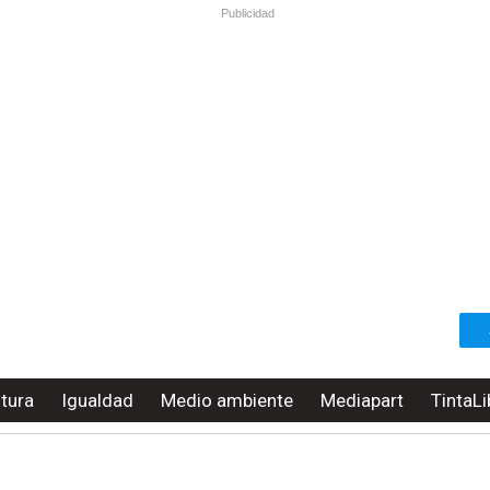
Publicidad
ltura
Igualdad
Medio ambiente
Mediapart
TintaLi