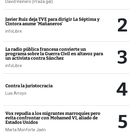
David Reinero (Praza.gal)
2
Javier Ruiz deja TVE para dirigir La Séptima y
Cintora asume 'Mañaneros'
infoLibre
3
La radio pública francesa convierte un
programa sobre la Guerra Civil en altavoz para
un activista contra Sánchez
infoLibre
4
Contra la juristocracia
Luis Arroyo
5
Vox repudia a los migrantes marroquíes pero
evita confrontar con Mohamed VI, aliado de
Estados Unidos
Marta Monforte Jaén