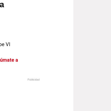
ia
pe VI
Súmate a
Publicidad