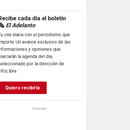
Recibe cada día el boletín
🗞️
El Adelanto
Tu cita diaria con el periodismo que
importa. Un avance exclusivo de las
informaciones y opiniones que
marcarán la agenda del día,
seleccionado por la dirección de
infoLibre.
Quiero recibirla
Publicidad