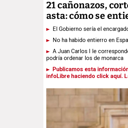
21 cañonazos, cort
asta: cómo se enti
El Gobierno sería el encargado 
No ha habido entierro en Espa
A Juan Carlos I le corresponde
podría ordenar los de monarca
Publicamos esta información 
infoLibre haciendo click aquí. 