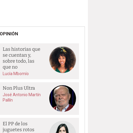
OPINIÓN
Las historias que
se cuentan y,
sobre todo, las
que no
Lucía Mbomío
Non Plus Ultra
José Antonio Martín
Pallín
El PP de los
juguetes rotos