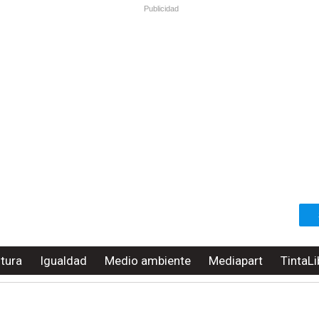
Publicidad
ltura
Igualdad
Medio ambiente
Mediapart
TintaLi