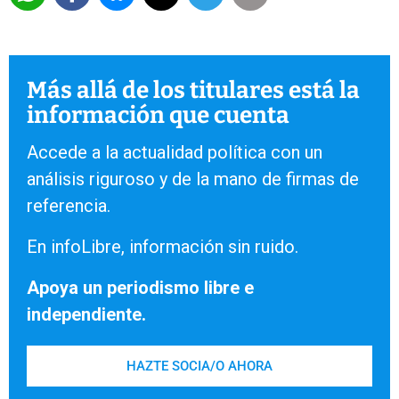
Más allá de los titulares está la
información que cuenta
Accede a la actualidad política con un
análisis riguroso y de la mano de firmas de
referencia.
En infoLibre, información sin ruido.
Apoya un periodismo libre e
independiente.
HAZTE SOCIA/O AHORA