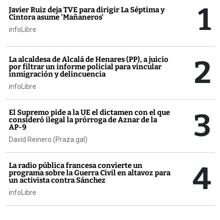
1
Javier Ruiz deja TVE para dirigir La Séptima y
Cintora asume 'Mañaneros'
infoLibre
2
La alcaldesa de Alcalá de Henares (PP), a juicio
por filtrar un informe policial para vincular
inmigración y delincuencia
infoLibre
3
El Supremo pide a la UE el dictamen con el que
consideró ilegal la prórroga de Aznar de la
AP-9
David Reinero (Praza.gal)
4
La radio pública francesa convierte un
programa sobre la Guerra Civil en altavoz para
un activista contra Sánchez
infoLibre