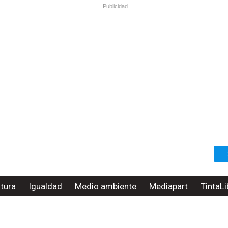
Publicidad
ltura
Igualdad
Medio ambiente
Mediapart
TintaLi