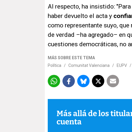
Al respecto, ha insistido: "Par
haber devuelto el acta y
confi
como representante suyo, que 
de verdad –ha agregado– en qu
cuestiones democráticas, no am
MÁS SOBRE ESTE TEMA
Política
/
Comunitat Valenciana
/
EUPV
Más allá de los titul
cuenta