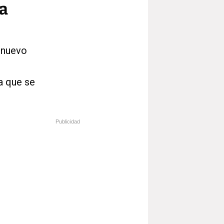
 a
l nuevo
a que se
Publicidad