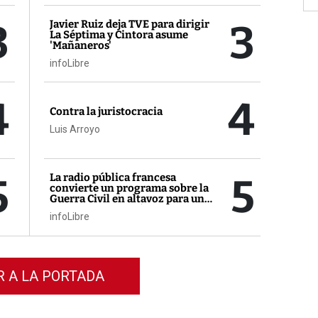
3
3
Javier Ruiz deja TVE para dirigir
La Séptima y Cintora asume
'Mañaneros'
infoLibre
4
4
Contra la juristocracia
Luis Arroyo
5
5
La radio pública francesa
convierte un programa sobre la
Guerra Civil en altavoz para un
activista contra Sánchez
infoLibre
R A LA PORTADA