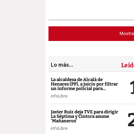
Mostra
Lo más...
Leíd
La alcaldesa de Alcalá de
Henares (PP), a juicio por filtrar
un informe policial para
vincular inmigración y
infoLibre
delincuencia
Javier Ruiz deja TVE para dirigir
La Séptima y Cintora asume
'Mañaneros'
infoLibre