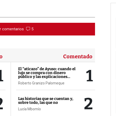
r comentarios
5
o
Comentado
1
1
El “aticazo” de Ayuso: cuando el
lujo se compra con dinero
público y las explicaciones
llegan después
Roberto Granizo Palomeque
2
2
Las historias que se cuentan y,
sobre todo, las que no
Lucía Mbomío