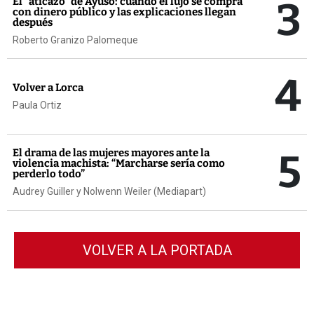
3
El “aticazo” de Ayuso: cuando el lujo se compra
con dinero público y las explicaciones llegan
después
Roberto Granizo Palomeque
4
Volver a Lorca
Paula Ortiz
5
El drama de las mujeres mayores ante la
violencia machista: “Marcharse sería como
perderlo todo”
Audrey Guiller y Nolwenn Weiler (Mediapart)
VOLVER A LA PORTADA