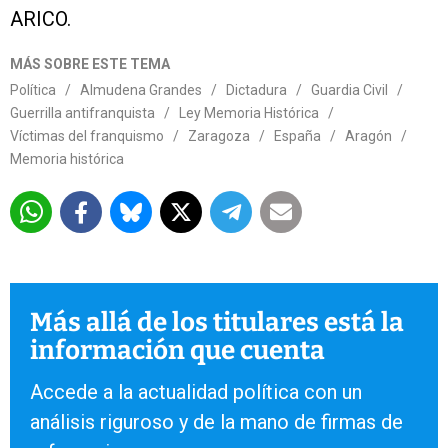
ARICO.
MÁS SOBRE ESTE TEMA
Política
/
Almudena Grandes
/
Dictadura
/
Guardia Civil
/
Guerrilla antifranquista
/
Ley Memoria Histórica
/
Víctimas del franquismo
/
Zaragoza
/
España
/
Aragón
/
Memoria histórica
Más allá de los titulares está la
información que cuenta
Accede a la actualidad política con un
análisis riguroso y de la mano de firmas de