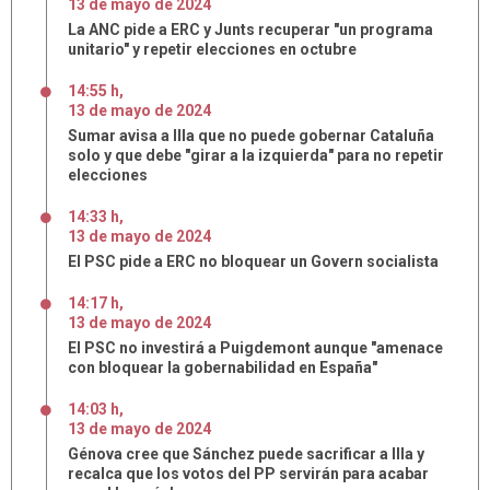
13
de
mayo
de
2024
La ANC pide a ERC y Junts recuperar "un programa
unitario" y repetir elecciones en octubre
14:55 h
,
13
de
mayo
de
2024
Sumar avisa a Illa que no puede gobernar Cataluña
solo y que debe "girar a la izquierda" para no repetir
elecciones
14:33 h
,
13
de
mayo
de
2024
El PSC pide a ERC no bloquear un Govern socialista
14:17 h
,
13
de
mayo
de
2024
El PSC no investirá a Puigdemont aunque "amenace
con bloquear la gobernabilidad en España"
14:03 h
,
13
de
mayo
de
2024
Génova cree que Sánchez puede sacrificar a Illa y
recalca que los votos del PP servirán para acabar