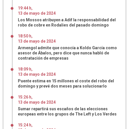
19:44 h
,
13
de
mayo
de
2024
Los Mossos atribuyen a Adif la responsabilidad del
robo de cobre en Rodalies del pasado domingo
18:50 h
,
13
de
mayo
de
2024
Armengol admite que conocía a Koldo García como
asesor de Ábalos, pero dice que nunca habló de
contratación de empresas
18:09 h
,
13
de
mayo
de
2024
Puente estima en 15 millones el coste del robo del
domingo y prevé dos meses para solucionarlo
15:26 h
,
13
de
mayo
de
2024
Sumar repartirá sus escaños de las elecciones
europeas entre los grupos de The Left y Los Verdes
15:24 h
,