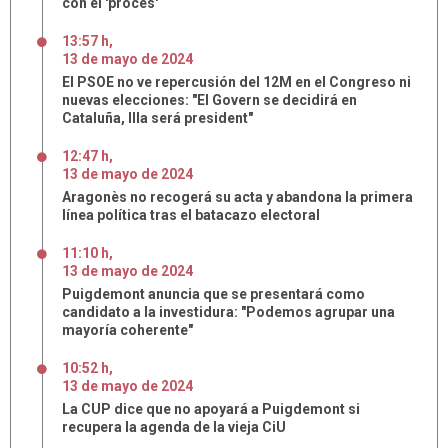
con el 'procés'
13:57 h
,
13
de
mayo
de
2024
El PSOE no ve repercusión del 12M en el Congreso ni
nuevas elecciones: "El Govern se decidirá en
Cataluña, Illa será president"
12:47 h
,
13
de
mayo
de
2024
Aragonès no recogerá su acta y abandona la primera
línea política tras el batacazo electoral
11:10 h
,
13
de
mayo
de
2024
Puigdemont anuncia que se presentará como
candidato a la investidura: "Podemos agrupar una
mayoría coherente"
10:52 h
,
13
de
mayo
de
2024
La CUP dice que no apoyará a Puigdemont si
recupera la agenda de la vieja CiU