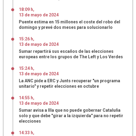
18:09 h
,
13
de
mayo
de
2024
Puente estima en 15 millones el coste del robo del
domingo y prevé dos meses para solucionarlo
15:26 h
,
13
de
mayo
de
2024
Sumar repartirá sus escaños de las elecciones
europeas entre los grupos de The Left y Los Verdes
15:24 h
,
13
de
mayo
de
2024
La ANC pide a ERC y Junts recuperar "un programa
unitario" y repetir elecciones en octubre
14:55 h
,
13
de
mayo
de
2024
Sumar avisa a Illa que no puede gobernar Cataluña
solo y que debe "girar a la izquierda" para no repetir
elecciones
14:33 h
,