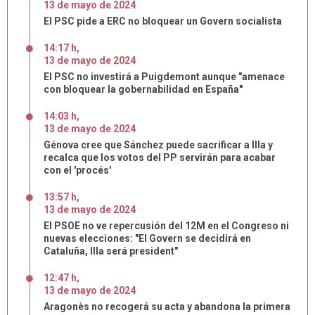
13
de
mayo
de
2024
El PSC pide a ERC no bloquear un Govern socialista
14:17 h
,
13
de
mayo
de
2024
El PSC no investirá a Puigdemont aunque "amenace
con bloquear la gobernabilidad en España"
14:03 h
,
13
de
mayo
de
2024
Génova cree que Sánchez puede sacrificar a Illa y
recalca que los votos del PP servirán para acabar
con el 'procés'
13:57 h
,
13
de
mayo
de
2024
El PSOE no ve repercusión del 12M en el Congreso ni
nuevas elecciones: "El Govern se decidirá en
Cataluña, Illa será president"
12:47 h
,
13
de
mayo
de
2024
Aragonès no recogerá su acta y abandona la primera