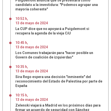
Puigdemont anuncia que se presentará como
candidato a la investidura: "Podemos agrupar una
mayoría coherente"
10:52 h
,
13
de
mayo
de
2024
La CUP dice que no apoyará a Puigdemont si
recupera la agenda de la vieja CiU
10:45 h
,
13
de
mayo
de
2024
Los Comunes trabajarán para "hacer posible un
Govern de coalición de izquierdas"
10:35 h
,
13
de
mayo
de
2024
Sira Rego espera una decisión "inminente" del
reconocimiento del Estado de Palestina por parte de
España
10:15 h
,
13
de
mayo
de
2024
Zelenski viajará a Madrid en los próximos días para
firmar un acuerdo de seguridad con Sánchez