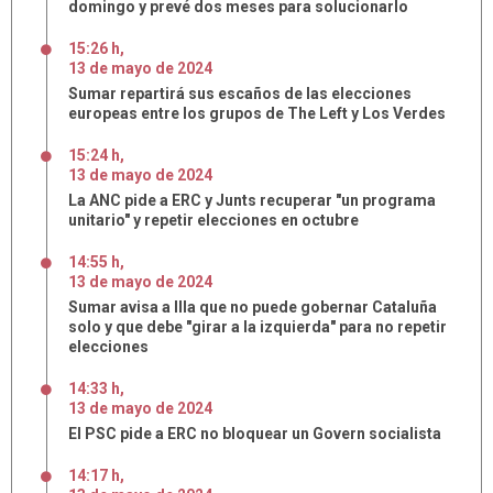
domingo y prevé dos meses para solucionarlo
15:26 h
,
13
de
mayo
de
2024
Sumar repartirá sus escaños de las elecciones
europeas entre los grupos de The Left y Los Verdes
15:24 h
,
13
de
mayo
de
2024
La ANC pide a ERC y Junts recuperar "un programa
unitario" y repetir elecciones en octubre
14:55 h
,
13
de
mayo
de
2024
Sumar avisa a Illa que no puede gobernar Cataluña
solo y que debe "girar a la izquierda" para no repetir
elecciones
14:33 h
,
13
de
mayo
de
2024
El PSC pide a ERC no bloquear un Govern socialista
14:17 h
,