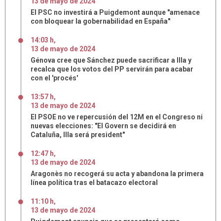
13
de
mayo
de
2024
El PSC no investirá a Puigdemont aunque "amenace
con bloquear la gobernabilidad en España"
14:03 h
,
13
de
mayo
de
2024
Génova cree que Sánchez puede sacrificar a Illa y
recalca que los votos del PP servirán para acabar
con el 'procés'
13:57 h
,
13
de
mayo
de
2024
El PSOE no ve repercusión del 12M en el Congreso ni
nuevas elecciones: "El Govern se decidirá en
Cataluña, Illa será president"
12:47 h
,
13
de
mayo
de
2024
Aragonès no recogerá su acta y abandona la primera
línea política tras el batacazo electoral
11:10 h
,
13
de
mayo
de
2024