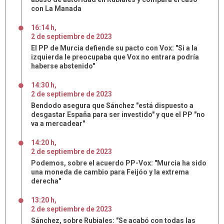
con La Manada
16:14 h
,
2
de
septiembre
de
2023
El PP de Murcia defiende su pacto con Vox: "Si a la
izquierda le preocupaba que Vox no entrara podría
haberse abstenido"
14:30 h
,
2
de
septiembre
de
2023
Bendodo asegura que Sánchez "está dispuesto a
desgastar España para ser investido" y que el PP "no
va a mercadear"
14:20 h
,
2
de
septiembre
de
2023
Podemos, sobre el acuerdo PP-Vox: "Murcia ha sido
una moneda de cambio para Feijóo y la extrema
derecha"
13:20 h
,
2
de
septiembre
de
2023
Sánchez, sobre Rubiales: "Se acabó con todas las