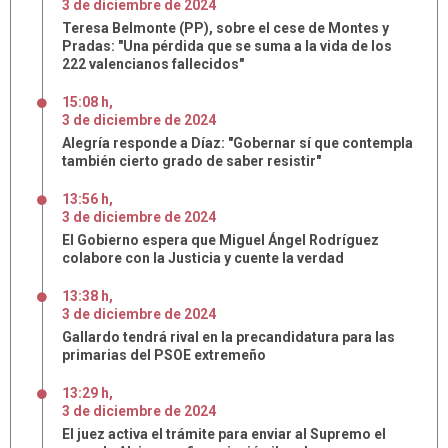
3
de
diciembre
de
2024
Teresa Belmonte (PP), sobre el cese de Montes y
Pradas: "Una pérdida que se suma a la vida de los
222 valencianos fallecidos"
15:08 h
,
3
de
diciembre
de
2024
Alegría responde a Díaz: "Gobernar sí que contempla
también cierto grado de saber resistir"
13:56 h
,
3
de
diciembre
de
2024
El Gobierno espera que Miguel Ángel Rodríguez
colabore con la Justicia y cuente la verdad
13:38 h
,
3
de
diciembre
de
2024
Gallardo tendrá rival en la precandidatura para las
primarias del PSOE extremeño
13:29 h
,
3
de
diciembre
de
2024
El juez activa el trámite para enviar al Supremo el