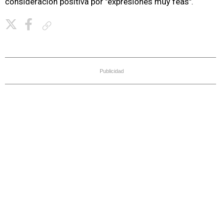
consideración positiva por "expresiones muy feas".
Copiar enlace
Publicidad