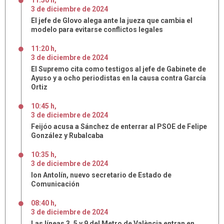
11:50 h
,
3
de
diciembre
de
2024
El jefe de Glovo alega ante la jueza que cambia el
modelo para evitarse conflictos legales
11:20 h
,
3
de
diciembre
de
2024
El Supremo cita como testigos al jefe de Gabinete de
Ayuso y a ocho periodistas en la causa contra García
Ortiz
10:45 h
,
3
de
diciembre
de
2024
Feijóo acusa a Sánchez de enterrar al PSOE de Felipe
González y Rubalcaba
10:35 h
,
3
de
diciembre
de
2024
Ion Antolín, nuevo secretario de Estado de
Comunicación
08:40 h
,
3
de
diciembre
de
2024
Las líneas 3, 5 y 9 del Metro de València entran en