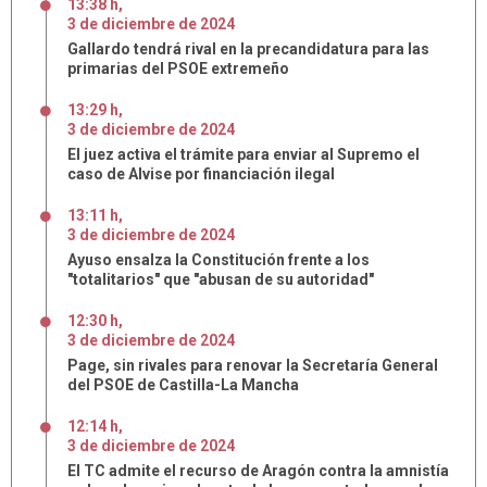
13:38 h
,
3
de
diciembre
de
2024
Gallardo tendrá rival en la precandidatura para las
primarias del PSOE extremeño
13:29 h
,
3
de
diciembre
de
2024
El juez activa el trámite para enviar al Supremo el
caso de Alvise por financiación ilegal
13:11 h
,
3
de
diciembre
de
2024
Ayuso ensalza la Constitución frente a los
"totalitarios" que "abusan de su autoridad"
12:30 h
,
3
de
diciembre
de
2024
Page, sin rivales para renovar la Secretaría General
del PSOE de Castilla-La Mancha
12:14 h
,
3
de
diciembre
de
2024
El TC admite el recurso de Aragón contra la amnistía