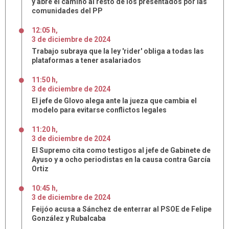
y abre el camino al resto de los presentados por las
comunidades del PP
12:05 h
,
3
de
diciembre
de
2024
Trabajo subraya que la ley 'rider' obliga a todas las
plataformas a tener asalariados
11:50 h
,
3
de
diciembre
de
2024
El jefe de Glovo alega ante la jueza que cambia el
modelo para evitarse conflictos legales
11:20 h
,
3
de
diciembre
de
2024
El Supremo cita como testigos al jefe de Gabinete de
Ayuso y a ocho periodistas en la causa contra García
Ortiz
10:45 h
,
3
de
diciembre
de
2024
Feijóo acusa a Sánchez de enterrar al PSOE de Felipe
González y Rubalcaba