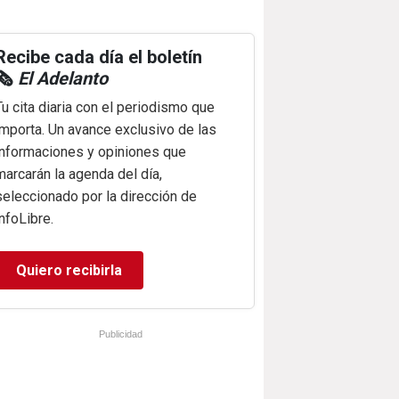
Recibe cada día el boletín
🗞️
El Adelanto
Tu cita diaria con el periodismo que
importa. Un avance exclusivo de las
informaciones y opiniones que
marcarán la agenda del día,
seleccionado por la dirección de
infoLibre.
Quiero recibirla
Publicidad