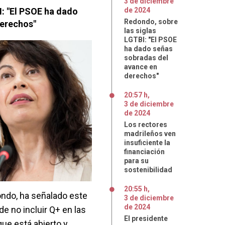
3
de
diciembre
I: "El PSOE ha dado
de
2024
Redondo, sobre
derechos"
las siglas
LGTBI: "El PSOE
ha dado señas
sobradas del
avance en
derechos"
20:57 h
,
3
de
diciembre
de
2024
Los rectores
madrileños ven
insuficiente la
financiación
para su
sostenibilidad
20:55 h
,
ondo, ha señalado este
3
de
diciembre
de
2024
e no incluir Q+ en las
El presidente
que está abierto y