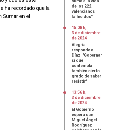
suma a la vida
de los 222
que ha recordado que la
valencianos
n Sumar en el
fallecidos"
.
15:08 h
,
3
de
diciembre
de
2024
Alegría
responde a
Díaz: "Gobernar
sí que
contempla
también cierto
grado de saber
resistir"
13:56 h
,
3
de
diciembre
de
2024
El Gobierno
espera que
Miguel Ángel
Rodríguez