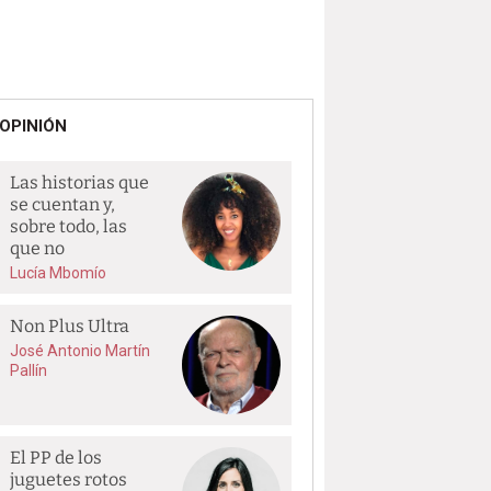
OPINIÓN
Las historias que
se cuentan y,
sobre todo, las
que no
Lucía Mbomío
Non Plus Ultra
José Antonio Martín
Pallín
El PP de los
juguetes rotos