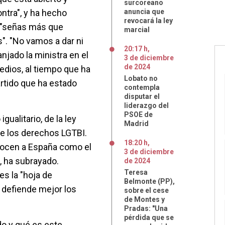
surcoreano
ntra", y ha hecho
anuncia que
revocará la ley
 "señas más que
marcial
". "No vamos a dar ni
20:17 h
,
njado la ministra en el
3
de
diciembre
de
2024
dios, al tiempo que ha
Lobato no
artido que ha estado
contempla
disputar el
liderazgo del
PSOE de
gualitario, de la ley
Madrid
y de los derechos LGTBI.
18:20 h
,
onocen a España como el
3
de
diciembre
 ha subrayado.
de
2024
Teresa
es la "hoja de
Belmonte (PP),
 defiende mejor los
sobre el cese
de Montes y
Pradas: "Una
pérdida que se
do y qué es este