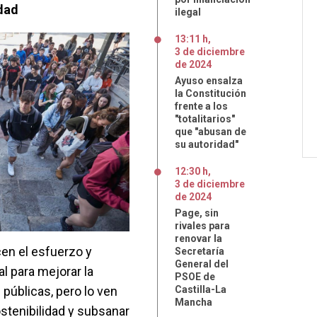
idad
ilegal
13:11 h
,
3
de
diciembre
de
2024
Ayuso ensalza
la Constitución
frente a los
"totalitarios"
que "abusan de
su autoridad"
12:30 h
,
3
de
diciembre
de
2024
Page, sin
rivales para
renovar la
en el esfuerzo y
Secretaría
General del
l para mejorar la
PSOE de
 públicas, pero lo ven
Castilla-La
Mancha
ostenibilidad y subsanar