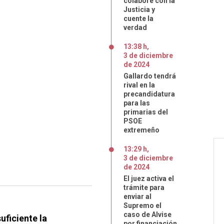
colabore con la
Justicia y
cuente la
verdad
13:38 h
,
3
de
diciembre
de
2024
Gallardo tendrá
rival en la
precandidatura
para las
primarias del
PSOE
extremeño
13:29 h
,
3
de
diciembre
de
2024
El juez activa el
trámite para
enviar al
Supremo el
caso de Alvise
uficiente la
por financiación