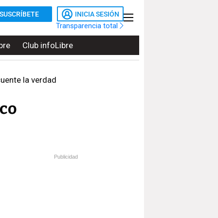
SUSCRÍBETE
INICIA SESIÓN
Transparencia total
bre
Club infoLibre
cuente la verdad
ico
Publicidad