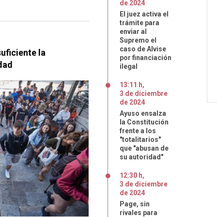
de
2024
El juez activa el
trámite para
enviar al
Supremo el
caso de Alvise
uficiente la
por financiación
idad
ilegal
13:11 h
,
3
de
diciembre
de
2024
Ayuso ensalza
la Constitución
frente a los
"totalitarios"
que "abusan de
su autoridad"
12:30 h
,
3
de
diciembre
de
2024
Page, sin
rivales para