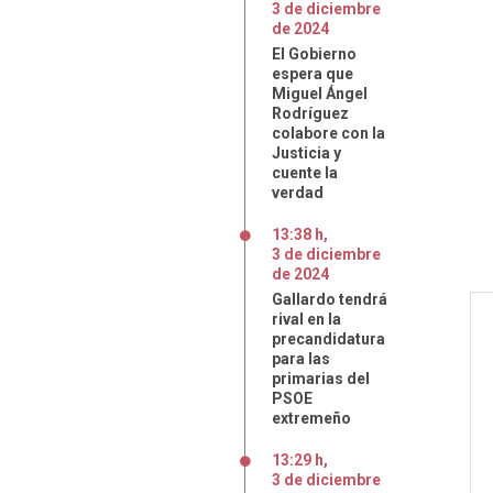
3
de
diciembre
de
2024
El Gobierno
espera que
Miguel Ángel
Rodríguez
colabore con la
Justicia y
cuente la
verdad
13:38 h
,
3
de
diciembre
de
2024
Gallardo tendrá
rival en la
precandidatura
para las
primarias del
PSOE
extremeño
13:29 h
,
3
de
diciembre