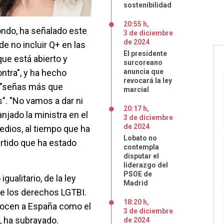
sostenibilidad
20:55 h
,
ondo, ha señalado este
3
de
diciembre
de
2024
e no incluir Q+ en las
El presidente
que está abierto y
surcoreano
ntra", y ha hecho
anuncia que
revocará la ley
 "señas más que
marcial
". "No vamos a dar ni
20:17 h
,
njado la ministra en el
3
de
diciembre
de
2024
dios, al tiempo que ha
Lobato no
artido que ha estado
contempla
disputar el
liderazgo del
PSOE de
gualitario, de la ley
Madrid
y de los derechos LGTBI.
18:20 h
,
onocen a España como el
3
de
diciembre
 ha subrayado.
de
2024