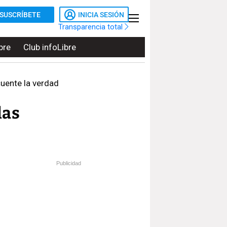
SUSCRÍBETE
INICIA SESIÓN
Transparencia total
bre
Club infoLibre
cuente la verdad
las
Publicidad