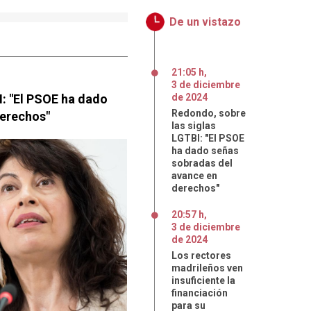
De un vistazo
21:05 h
,
3
de
diciembre
I: "El PSOE ha dado
de
2024
Redondo, sobre
derechos"
las siglas
LGTBI: "El PSOE
ha dado señas
sobradas del
avance en
derechos"
20:57 h
,
3
de
diciembre
de
2024
Los rectores
madrileños ven
insuficiente la
financiación
para su