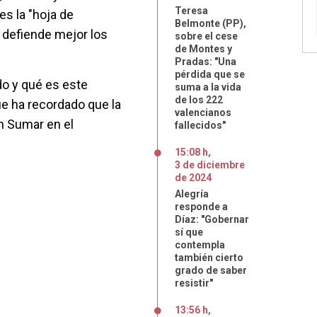
Teresa
es la "hoja de
Belmonte (PP),
 defiende mejor los
sobre el cese
de Montes y
Pradas: "Una
pérdida que se
do y qué es este
suma a la vida
de los 222
que ha recordado que la
valencianos
n Sumar en el
fallecidos"
.
15:08 h
,
3
de
diciembre
de
2024
Alegría
responde a
Díaz: "Gobernar
sí que
contempla
también cierto
grado de saber
resistir"
13:56 h
,