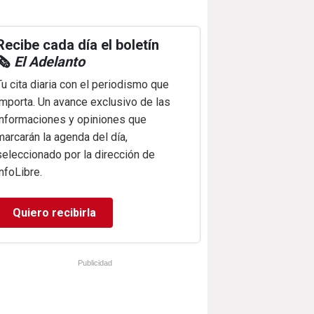
Recibe cada día el boletín
🗞️
El Adelanto
Tu cita diaria con el periodismo que
importa. Un avance exclusivo de las
informaciones y opiniones que
marcarán la agenda del día,
seleccionado por la dirección de
infoLibre.
Quiero recibirla
Publicidad