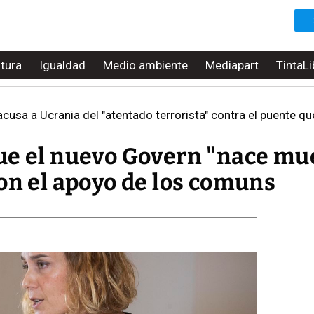
ltura
Igualdad
Medio ambiente
Mediapart
TintaLi
 acusa a Ucrania del "atentado terrorista" contra el puente 
ue el nuevo Govern "nace mu
on el apoyo de los comuns