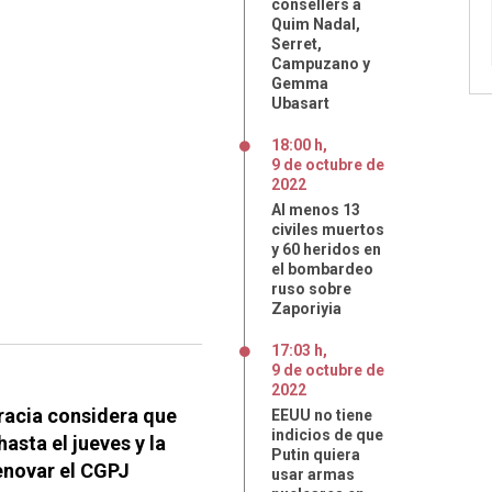
consellers a
Quim Nadal,
Serret,
Campuzano y
Gemma
Ubasart
18:00 h
,
9
de
octubre
de
2022
Al menos 13
civiles muertos
y 60 heridos en
el bombardeo
ruso sobre
Zaporiyia
17:03 h
,
9
de
octubre
de
2022
racia considera que
EEUU no tiene
indicios de que
sta el jueves y la
Putin quiera
enovar el CGPJ
usar armas