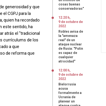
un montón de
cosas buenas
 de generosidad y que
conservadoras"
e el CGPJ para la
12:20 h
,
va, quien ha recordado
9
de
octubre
de
n este sentido, ha
2022
Robles avisa de
r atrás el "tradicional
la "amenaza
os currículums de los
real" de un
ataque nuclear
cado a que
de Rusia: "Putin
eso de reforma que
es capaz de
cualquier
atrocidad"
12:00 h
,
9
de
octubre
de
2022
Bielorrusia
acusa
formalmente a
Ucrania de
planear un
ataque contra