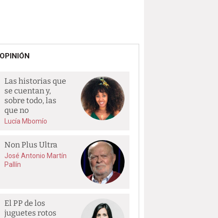
OPINIÓN
Las historias que
se cuentan y,
sobre todo, las
que no
Lucía Mbomío
Non Plus Ultra
José Antonio Martín
Pallín
El PP de los
juguetes rotos