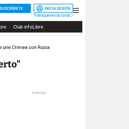
SUSCRÍBETE
INICIA SESIÓN
Transparencia total
bre
Club infoLibre
que une Crimea con Rusia
erto"
Publicidad