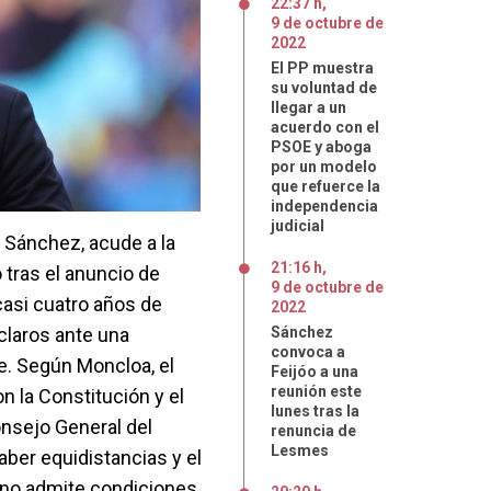
22:37 h
,
9
de
octubre
de
2022
El PP muestra
su voluntad de
llegar a un
acuerdo con el
PSOE y aboga
por un modelo
que refuerce la
independencia
judicial
o Sánchez, acude a la
21:16 h
,
 tras el anuncio de
9
de
octubre
de
casi cuatro años de
2022
laros ante una
Sánchez
convoca a
e. Según Moncloa, el
Feijóo a una
reunión este
n la Constitución y el
lunes tras la
nsejo General del
renuncia de
Lesmes
aber equidistancias y el
 no admite condiciones,