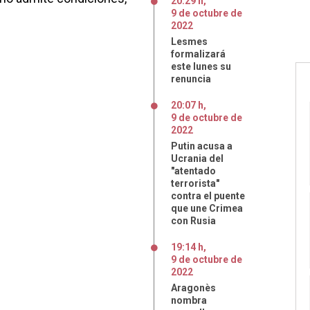
20:29 h
,
9
de
octubre
de
.
2022
Lesmes
formalizará
este lunes su
renuncia
20:07 h
,
9
de
octubre
de
2022
Putin acusa a
Ucrania del
"atentado
terrorista"
contra el puente
que une Crimea
con Rusia
19:14 h
,
9
de
octubre
de
2022
Aragonès
nombra