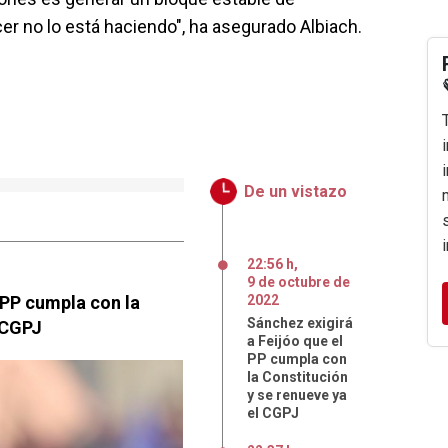
cer no lo está haciendo", ha asegurado Albiach.
De un vistazo
22:56 h
,
9
de
octubre
de
 PP cumpla con la
2022
Sánchez exigirá
 CGPJ
a Feijóo que el
PP cumpla con
la Constitución
y se renueve ya
el CGPJ