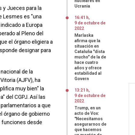
nucleares en
Ucrania
 y Jueces para la
de Lesmes es "una
16:41 h
,
9
de
octubre
de
 indicado a Europa
2022
perado al Pleno del
Marlaska
afirma que la
ue el órgano eligiera a
situación en
esponde designar para
Cataluña "dista
mucho" de la de
hace cuatro
años y ofrece
nacional de la
estabilidad al
Govern
Vitoria (AJFV), ha
lifica muy bien" la
13:21 h
,
9
de
octubre
de
a" del CGPJ. Así las
2022
 parlamentarios a que
Trump, en un
el órgano de gobierno
acto de Vox:
"Necesitamos
n funciones desde
asegurarnos de
que hacemos