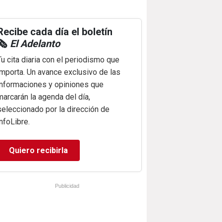
Recibe cada día el boletín
🗞️
El Adelanto
Tu cita diaria con el periodismo que
importa. Un avance exclusivo de las
informaciones y opiniones que
marcarán la agenda del día,
seleccionado por la dirección de
infoLibre.
Quiero recibirla
Publicidad