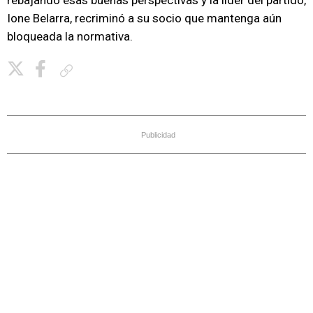
rebajando esas buenas perspectivas y la líder del partido,
Ione Belarra, recriminó a su socio que mantenga aún
bloqueada la normativa.
Copiar enlace
Publicidad