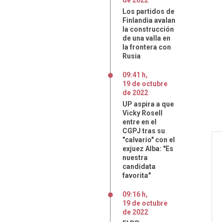
de
2022
Los partidos de
Finlandia avalan
la construcción
de una valla en
la frontera con
Rusia
09:41 h
,
19
de
octubre
de
2022
UP aspira a que
Vicky Rosell
entre en el
CGPJ tras su
"calvario" con el
exjuez Alba: "Es
nuestra
candidata
favorita"
09:16 h
,
19
de
octubre
de
2022