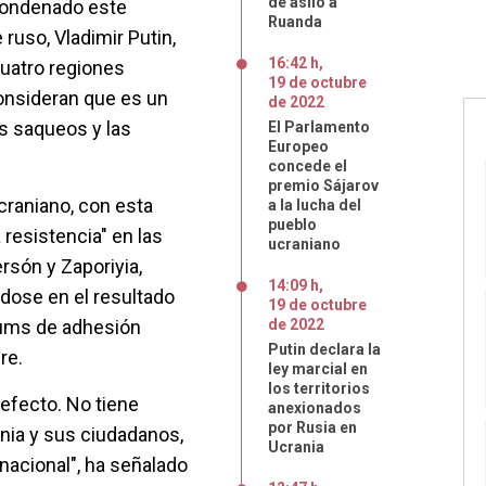
de asilo a
condenado este
Ruanda
 ruso, Vladimir Putin,
16:42 h
,
cuatro regiones
19
de
octubre
nsideran que es un
de
2022
os saqueos y las
El Parlamento
Europeo
concede el
premio Sájarov
ucraniano, con esta
a la lucha del
pueblo
resistencia" en las
ucraniano
rsón y Zaporiyia,
14:09 h
,
dose en el resultado
19
de
octubre
dums de adhesión
de
2022
Putin declara la
re.
ley marcial en
los territorios
 efecto. No tiene
anexionados
por Rusia en
nia y sus ciudadanos,
Ucrania
nacional", ha señalado