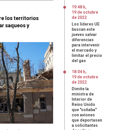
19:48 h
,
19
de
octubre
e los territorios
de
2022
Los líderes UE
ar saqueos y
buscan este
jueves salvar
diferencias
para intervenir
el mercado y
limitar el precio
del gas
18:04 h
,
19
de
octubre
de
2022
Dimite la
ministra de
Interior de
Reino Unido
que "soñaba"
con aviones
que deportasen
a solicitantes