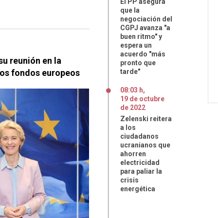
El PP asegura
que la
negociación del
CGPJ avanza "a
buen ritmo" y
espera un
acuerdo "más
su reunión en la
pronto que
y los fondos europeos
tarde"
08:03 h
,
19
de
octubre
de
2022
Zelenski reitera
a los
ciudadanos
ucranianos que
ahorren
electricidad
para paliar la
crisis
energética