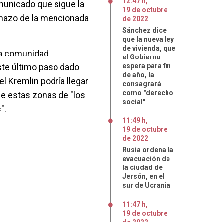
12:47 h
,
omunicado que sigue la
19
de
octubre
chazo de la mencionada
de
2022
Sánchez dice
que la nueva ley
de vivienda, que
la comunidad
el Gobierno
este último paso dado
espera para fin
de año, la
l Kremlin podría llegar
consagrará
como "derecho
 de estas zonas de "los
social"
".
11:49 h
,
19
de
octubre
de
2022
Rusia ordena la
evacuación de
la ciudad de
Jersón, en el
sur de Ucrania
11:47 h
,
19
de
octubre