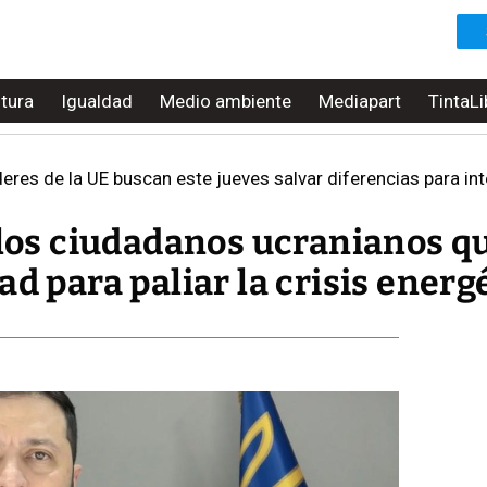
ltura
Igualdad
Medio ambiente
Mediapart
TintaLi
deres de la UE buscan este jueves salvar diferencias para interve
 los ciudadanos ucranianos q
ad para paliar la crisis energ