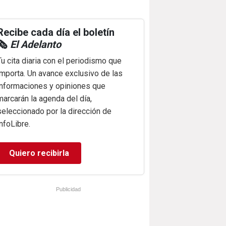
Recibe cada día el boletín
🗞️
El Adelanto
Tu cita diaria con el periodismo que
importa. Un avance exclusivo de las
informaciones y opiniones que
marcarán la agenda del día,
seleccionado por la dirección de
infoLibre.
Quiero recibirla
Publicidad