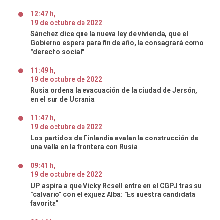
12:47 h
,
19
de
octubre
de
2022
Sánchez dice que la nueva ley de vivienda, que el
Gobierno espera para fin de año, la consagrará como
"derecho social"
11:49 h
,
19
de
octubre
de
2022
Rusia ordena la evacuación de la ciudad de Jersón,
en el sur de Ucrania
11:47 h
,
19
de
octubre
de
2022
Los partidos de Finlandia avalan la construcción de
una valla en la frontera con Rusia
09:41 h
,
19
de
octubre
de
2022
UP aspira a que Vicky Rosell entre en el CGPJ tras su
"calvario" con el exjuez Alba: "Es nuestra candidata
favorita"