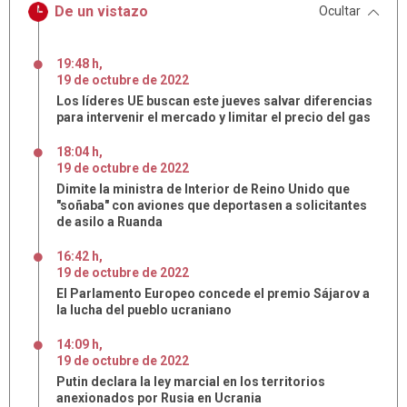
De un vistazo
Ocultar
19:48 h
,
19
de
octubre
de
2022
Los líderes UE buscan este jueves salvar diferencias
para intervenir el mercado y limitar el precio del gas
18:04 h
,
19
de
octubre
de
2022
Dimite la ministra de Interior de Reino Unido que
"soñaba" con aviones que deportasen a solicitantes
de asilo a Ruanda
16:42 h
,
19
de
octubre
de
2022
El Parlamento Europeo concede el premio Sájarov a
la lucha del pueblo ucraniano
14:09 h
,
19
de
octubre
de
2022
Putin declara la ley marcial en los territorios
anexionados por Rusia en Ucrania