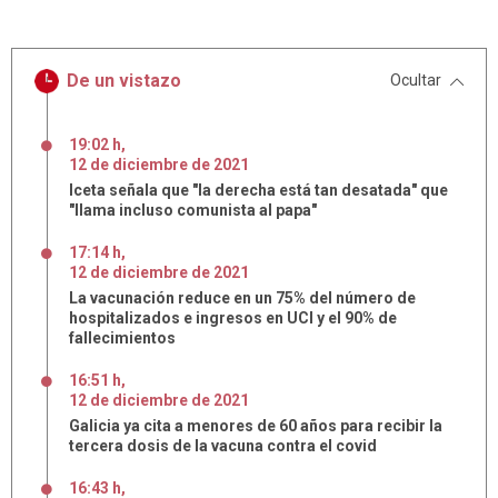
De un vistazo
Ocultar
19:02 h
,
12
de
diciembre
de
2021
Iceta señala que "la derecha está tan desatada" que
"llama incluso comunista al papa"
17:14 h
,
12
de
diciembre
de
2021
La vacunación reduce en un 75% del número de
hospitalizados e ingresos en UCI y el 90% de
fallecimientos
16:51 h
,
12
de
diciembre
de
2021
Galicia ya cita a menores de 60 años para recibir la
tercera dosis de la vacuna contra el covid
16:43 h
,