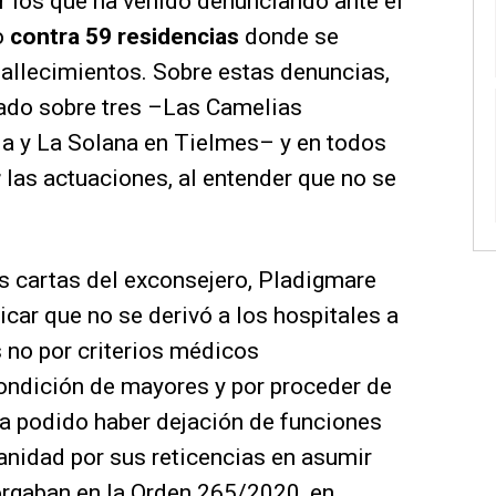
r los que ha venido denunciando ante el
o
contra 59 residencias
donde se
allecimientos. Sobre estas denuncias,
iado sobre tres –Las Camelias
a y La Solana en Tielmes– y en todos
r
las actuaciones, al entender que no se
as cartas del exconsejero, Pladigmare
icar que no se derivó a los hospitales a
s no por criterios médicos
condición de mayores y por proceder de
Ha podido haber dejación de funciones
Sanidad por sus reticencias en asumir
orgaban en la Orden 265/2020, en