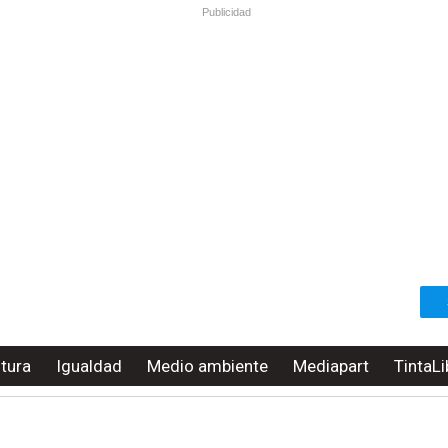
Publicidad
ltura
Igualdad
Medio ambiente
Mediapart
TintaLi