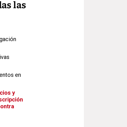
das las
igación
ivas
ientos en
cios y
scripción
contra