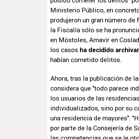
podido cometer los delitos" po
Ministerio Público, en concret
produjeron un gran número de f
la Fiscalía sólo se ha pronunc
en Móstoles, Amavir en Coslad
los casos
ha decidido archiva
habían cometido delitos.
Ahora, tras la publicación de l
considera que "todo parece ind
los usuarios de las residencia
individualizados, sino por su 
una residencia de mayores". "
por parte de la Consejería de 
las competencias que se le ot