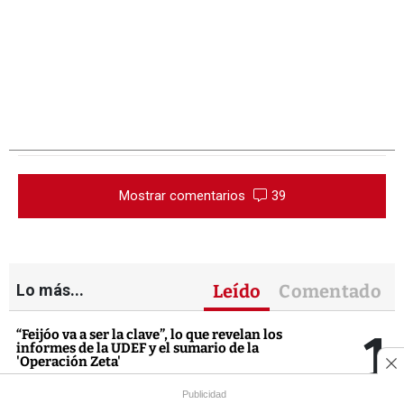
Mostrar comentarios
39
Lo más...
Leído
Comentado
1
“Feijóo va a ser la clave”, lo que revelan los
informes de la UDEF y el sumario de la
'Operación Zeta'
Cristina Papin Marcote
Publicidad