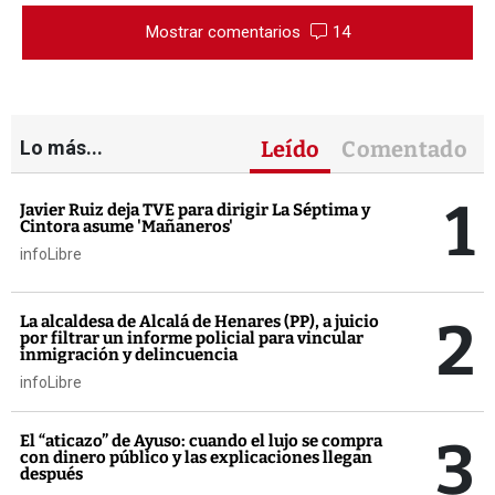
Mostrar comentarios
14
Lo más...
Leído
Comentado
1
Javier Ruiz deja TVE para dirigir La Séptima y
Cintora asume 'Mañaneros'
infoLibre
2
La alcaldesa de Alcalá de Henares (PP), a juicio
por filtrar un informe policial para vincular
inmigración y delincuencia
infoLibre
3
El “aticazo” de Ayuso: cuando el lujo se compra
con dinero público y las explicaciones llegan
después