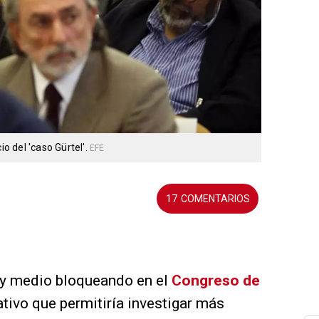
io del 'caso Gürtel'.
EFE
17
 y medio bloqueando en el
Congreso de
ivo que permitiría investigar más