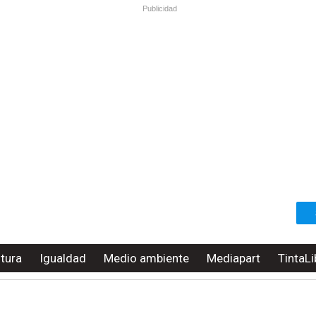
Publicidad
ltura
Igualdad
Medio ambiente
Mediapart
TintaLi