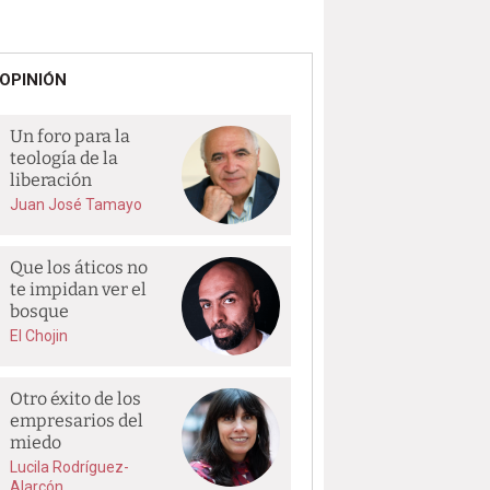
OPINIÓN
Un foro para la
teología de la
liberación
Juan José Tamayo
Que los áticos no
te impidan ver el
bosque
El Chojin
Otro éxito de los
empresarios del
miedo
Lucila Rodríguez-
Alarcón