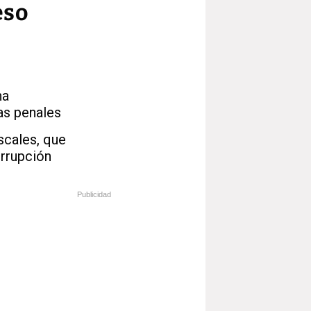
eso
na
as penales
scales, que
orrupción
Publicidad