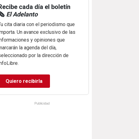
Recibe cada día el boletín
🗞️
El Adelanto
Tu cita diaria con el periodismo que
importa. Un avance exclusivo de las
informaciones y opiniones que
marcarán la agenda del día,
seleccionado por la dirección de
infoLibre.
Quiero recibirla
Publicidad