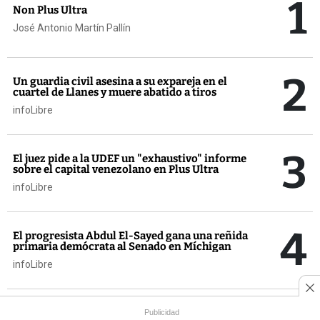
1
Non Plus Ultra
José Antonio Martín Pallín
2
Un guardia civil asesina a su expareja en el
cuartel de Llanes y muere abatido a tiros
infoLibre
3
El juez pide a la UDEF un "exhaustivo" informe
sobre el capital venezolano en Plus Ultra
infoLibre
4
El progresista Abdul El-Sayed gana una reñida
primaria demócrata al Senado en Míchigan
infoLibre
Ayuso niega que el ático de Chamberí fuera
Publicidad
para ella y acusa de utilizar la polémica para