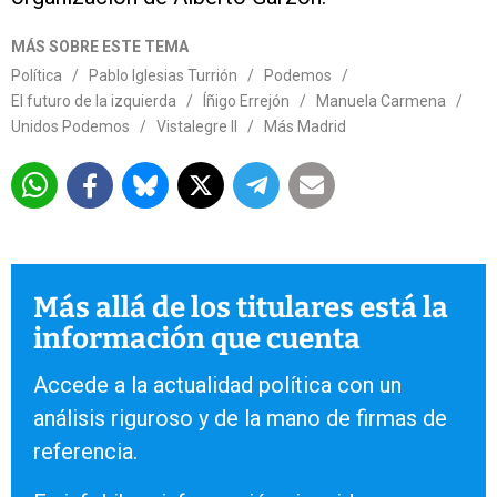
MÁS SOBRE ESTE TEMA
Política
/
Pablo Iglesias Turrión
/
Podemos
/
El futuro de la izquierda
/
Íñigo Errejón
/
Manuela Carmena
/
Unidos Podemos
/
Vistalegre II
/
Más Madrid
Más allá de los titulares está la
información que cuenta
Accede a la actualidad política con un
análisis riguroso y de la mano de firmas de
referencia.