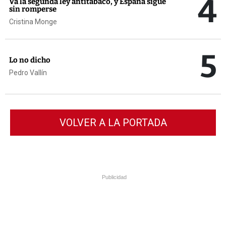
4
Va la segunda ley antitabaco, y España sigue
sin romperse
Cristina Monge
5
Lo no dicho
Pedro Vallín
VOLVER A LA PORTADA
Publicidad