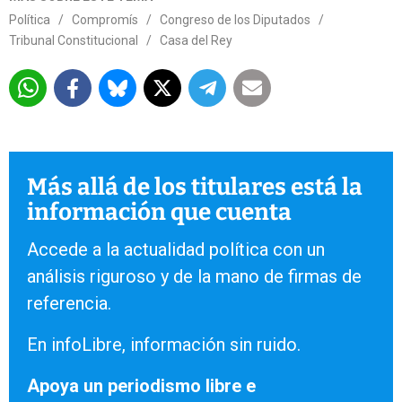
Política
/
Compromís
/
Congreso de los Diputados
/
Tribunal Constitucional
/
Casa del Rey
Más allá de los titulares está la
información que cuenta
Accede a la actualidad política con un
análisis riguroso y de la mano de firmas de
referencia.
En infoLibre, información sin ruido.
Apoya un periodismo libre e